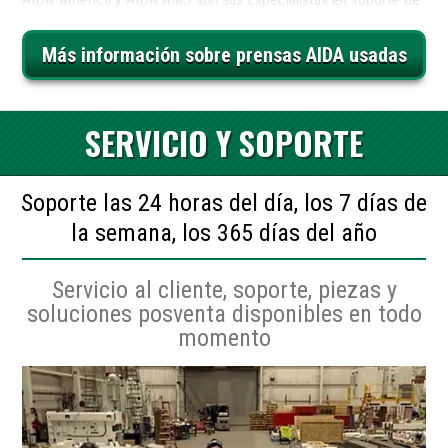
prensas usadas. Compre prensas de estampado usadas de
Más información sobre prensas AIDA usadas
calidad a través de AIDA AMS, incluyendo bastidores tipo "C",
lados rectos, troquelado progresivo, alta velocidad,
transferencia, automatización de prensa de estampado y
SERVICIO Y SOPORTE
equipos de moldeado de metales relacionados. AIDA AMS
compra prensas de estampado usadas y equipos de moldeado
de metales. Comuníquese con AIDA AMS para analizar sus
Soporte las 24 horas del día, los 7 días de
necesidades.
la semana, los 365 días del año
Servicio al cliente, soporte, piezas y
soluciones posventa disponibles en todo
momento