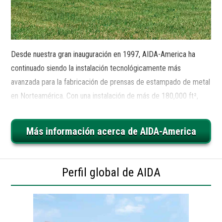
Desde nuestra gran inauguración en 1997, AIDA-America ha
continuado siendo la instalación tecnológicamente más
avanzada para la fabricación de prensas de estampado de metal
en Norteamérica. Con una instalación de más de 180,000 ft²,
AIDA-America sigue siendo el único fabricante de EE. UU. con la
experiencia y capacidad para diseñar, construir y entregar
Más información acerca de AIDA-America
servoprensas y prensas mecánicas que van de 30 a 4000
toneladas métricas de capacidad. Enfocados en mantener una
fuerza laboral altamente capacitada y experta, desde la
Perfil global de AIDA
ingeniería hasta la producción, pasando por la gestión de
proyectos y servicios, AIDA-America está aquí para permitirle
cumplir o superar sus objetivos de producción.