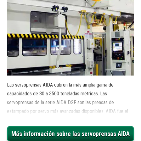
Las servoprensas AIDA cubren la más amplia gama de
capacidades de 80 a 3500 toneladas métricas. Las
servoprensas de la serie AIDA DSF son las prensas de
estampado por servo más avanzadas disponibles. AIDA fue el
primero, y es el líder de la industria, en prensas de servo de
accionamiento directo. En el corazón de todas las servoprensas
Más información sobre las servoprensas AIDA
de la serie DSF de AIDA se encuentran los servomotores