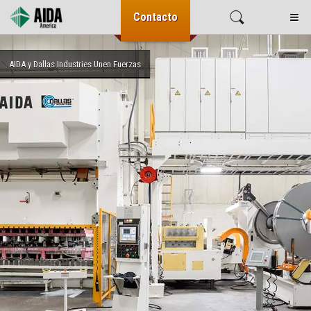
≡
Contacto
AIDA
AIDA y Dallas Industries Unen Fuerzas
HMS Products se Une a la Familia AIDA